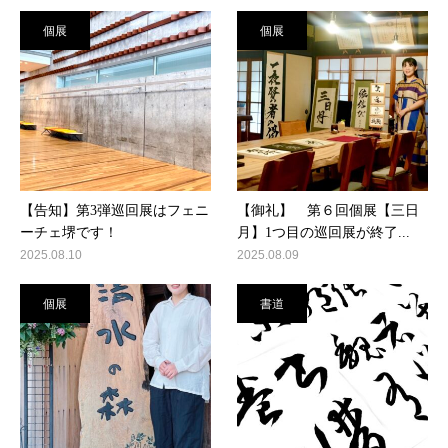
個展
個展
【告知】第3弾巡回展はフェニ
【御礼】 第６回個展【三日
ーチェ堺です！
月】1つ目の巡回展が終了...
2025.08.10
2025.08.09
個展
書道