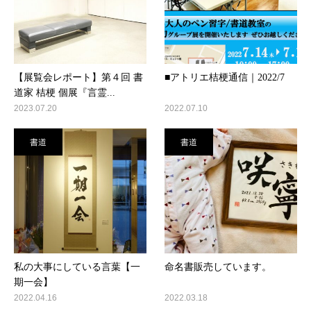
【展覧会レポート】第４回 書
■アトリエ桔梗通信｜2022/7
道家 桔梗 個展『言霊...
2023.07.20
2022.07.10
書道
書道
私の大事にしている言葉【一
命名書販売しています。
期一会】
2022.04.16
2022.03.18