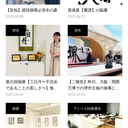
【告知】巡回個展@清水の森
孫過庭【書譜】の臨書
2025.08.08
2025.08.07
堺市
堺市
第六回個展【三日月〜不完全
【ご報告】昨日、大阪・関西
であることの美しさ〜】無...
万博での堺市主催の催事に...
2025.08.02
2025.08.02
個展
アトリエ桔梗通信