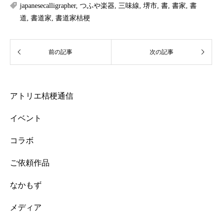
japanesecalligrapher
,
つふや楽器
,
三味線
,
堺市
,
書
,
書家
,
書
道
,
書道家
,
書道家桔梗
アトリエ桔梗通信
イベント
コラボ
ご依頼作品
なかもず
メディア