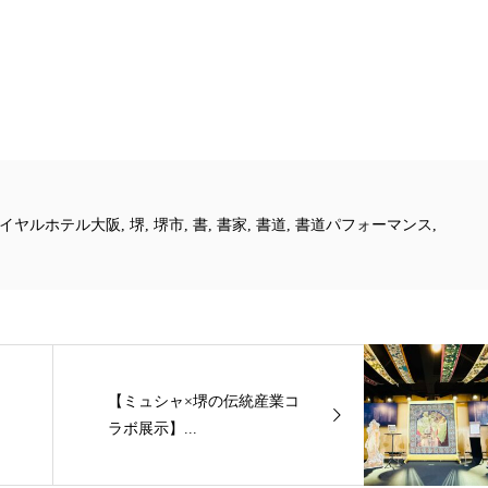
イヤルホテル大阪
,
堺
,
堺市
,
書
,
書家
,
書道
,
書道パフォーマンス
,
【ミュシャ×堺の伝統産業コ
ラボ展示】...