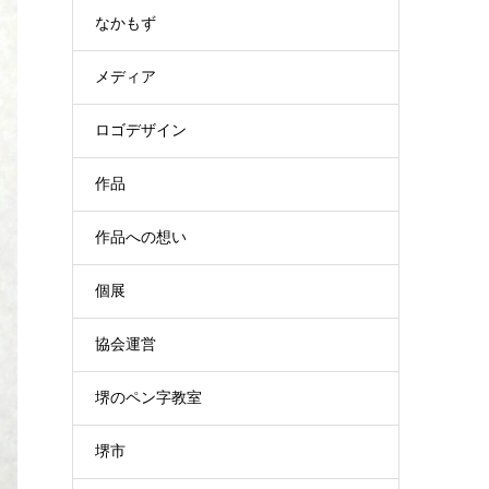
なかもず
メディア
ロゴデザイン
作品
作品への想い
個展
協会運営
堺のペン字教室
堺市