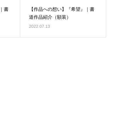
｜書
【作品への想い】『希望』｜書
道作品紹介（額装）
2022.07.13