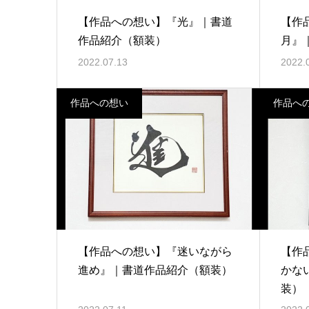
【作品への想い】『光』｜書道
【作
作品紹介（額装）
月』
2022.07.13
2022.
作品への想い
作品へ
【作品への想い】『迷いながら
【作
進め』｜書道作品紹介（額装）
かな
装）