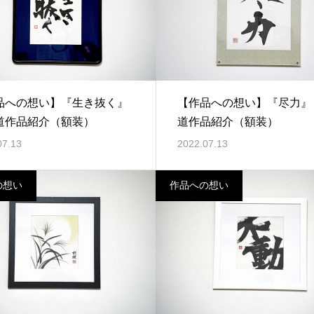
品への想い】『生き抜く』
【作品への想い】『尽力』
道作品紹介（額装）
道作品紹介（額装）
07.13
2022.07.13
の想い
作品への想い