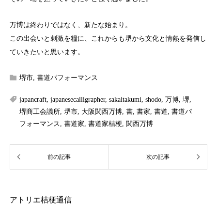
万博は終わりではなく、新たな始まり。
この出会いと刺激を糧に、これからも堺から文化と情熱を発信し
ていきたいと思います。
堺市
,
書道パフォーマンス
japancraft
,
japanesecalligrapher
,
sakaitakumi
,
shodo
,
万博
,
堺
,
堺商工会議所
,
堺市
,
大阪関西万博
,
書
,
書家
,
書道
,
書道パ
フォーマンス
,
書道家
,
書道家桔梗
,
関西万博
アトリエ桔梗通信