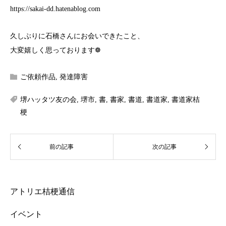
https://sakai-dd.hatenablog.com
久しぶりに石橋さんにお会いできたこと、
大変嬉しく思っております❁︎
ご依頼作品
,
発達障害
堺ハッタツ友の会
,
堺市
,
書
,
書家
,
書道
,
書道家
,
書道家桔
梗
アトリエ桔梗通信
イベント