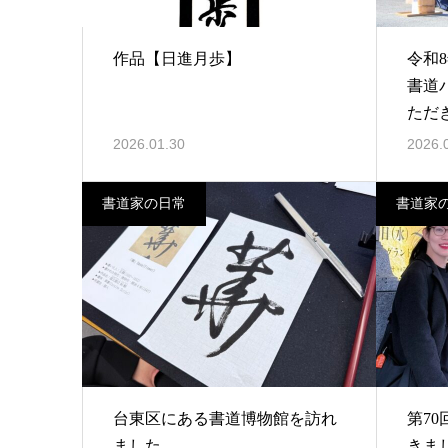
作品【日進月歩】
令和
書道
ただ
2026.01.30
2026.
書道家の日常
書道家
台東区にある書道博物館を訪れ
第7
ました。
きま