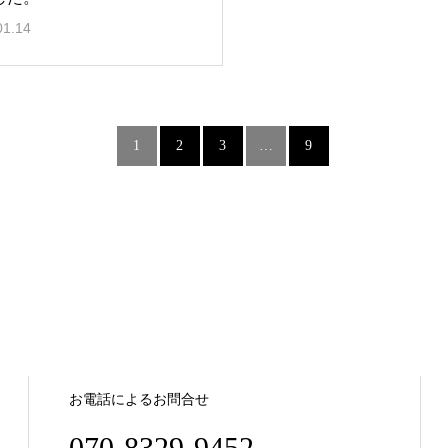
01.14
1
2
3
…
9
お電話によるお問合せ
070-8329-9452