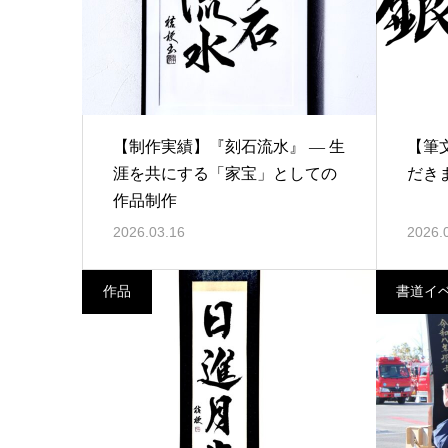
【制作実績】『刻石流水』 ― 生
【筆
涯を共にする「家宝」としての
だき
作品制作
2026.03.16
2026.
作品
書道イ