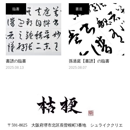
臨書
書道
書譜の臨書
孫過庭【書譜】の臨書
2025.08.13
2025.08.07
〒591-8025 大阪府堺市北区長曽根町3番地 シュライククリエ