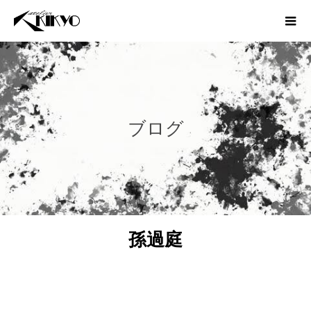
ブログ
孫過庭